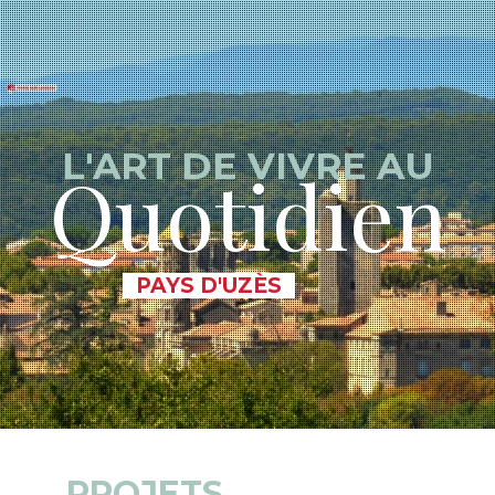
L'ART DE VIVRE AU
Q
uotidien
PAYS D'UZÈS
PROJETS