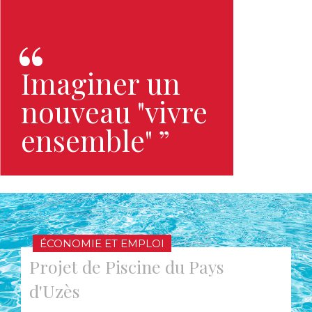
Imaginer un
nouveau "vivre
ensemble" ”
ÉCONOMIE ET EMPLOI
Projet de Piscine du Pays
d'Uzès