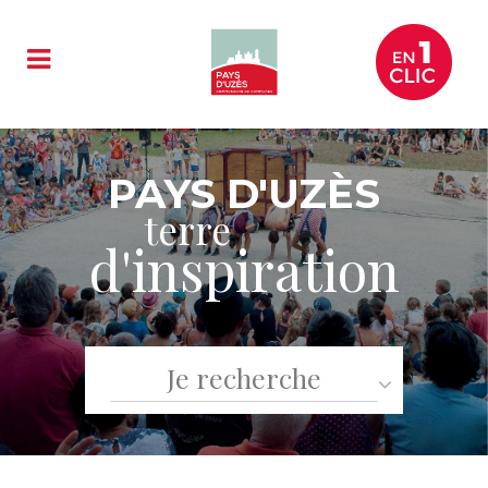
PAYS D'UZÈS
terre
terre
terre
terre
d'inspiration
gourmande
d’exception
où grandir
terre
durable